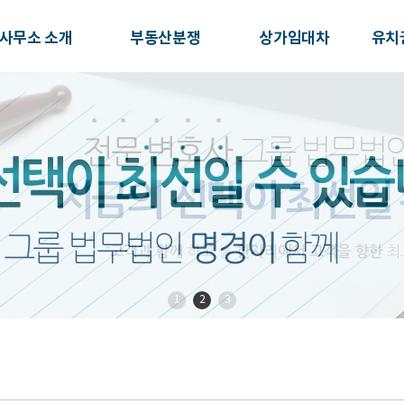
사무소 소개
부동산분쟁
상가임대차
유치
1
2
3